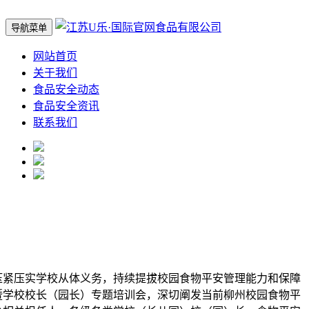
导航菜单
网站首页
关于我们
食品安全动态
食品安全资讯
联系我们
紧压实学校从体义务，持续提拔校园食物平安管理能力和保障
设暨学校校长（园长）专题培训会，深切阐发当前柳州校园食物平