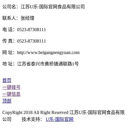
公司名：江苏U乐·国际官网食品有限公司
联系人：张经理
电 话：0523-87308111
传 真：0523-87308111
网 址：http://www.beigangnengyuan.com
地 址：江苏省泰兴市黄桥镇通联路1号
首页
一键拨号
一键信息
顶部
CopyRight 2018 All Right Reserved 江苏U乐·国际官网食品有限
公司 技术支持：
U乐·国际官网