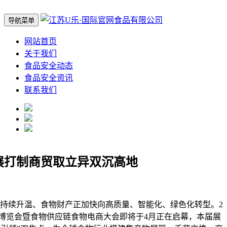
导航菜单
网站首页
关于我们
食品安全动态
食品安全资讯
联系我们
展打制商贸取立异双沉高地
续升温、食物财产正加快向高质量、智能化、绿色化转型。2
物博览会暨食物供应链食物电商大会即将于4月正在启幕，本届展