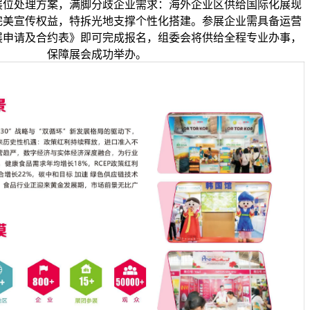
展位处理方案，满脚分歧企业需求：海外企业区供给国际化展现
完美宣传权益，特拆光地支撑个性化搭建。参展企业需具备运营
展申请及合约表》即可完成报名，组委会将供给全程专业办事，
保障展会成功举办。