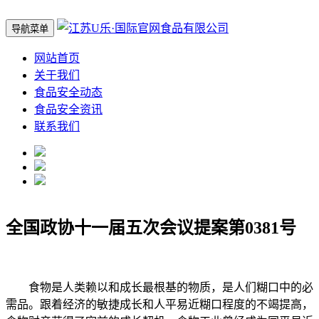
导航菜单
网站首页
关于我们
食品安全动态
食品安全资讯
联系我们
全国政协十一届五次会议提案第0381号
食物是人类赖以和成长最根基的物质，是人们糊口中的必
需品。跟着经济的敏捷成长和人平易近糊口程度的不竭提高，