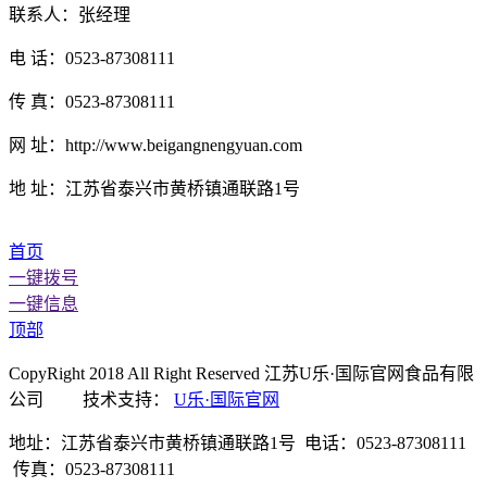
联系人：张经理
电 话：0523-87308111
传 真：0523-87308111
网 址：http://www.beigangnengyuan.com
地 址：江苏省泰兴市黄桥镇通联路1号
首页
一键拨号
一键信息
顶部
CopyRight 2018 All Right Reserved 江苏U乐·国际官网食品有限
公司 技术支持：
U乐·国际官网
地址：江苏省泰兴市黄桥镇通联路1号 电话：0523-87308111
传真：0523-87308111