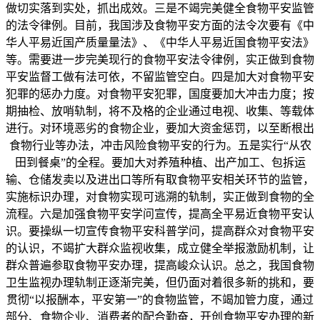
做切实落到实处，抓出成效。三是不竭完美健全食物平安监管
的法令律例。目前，我国涉及食物平安方面的法令次要有《中
华人平易近国产质量量法》、《中华人平易近国食物平安法》
等。需要进一步完美现行的食物平安法令律例，实正做到食物
平安监督工做有法可依，不留监管空白。四是加大对食物平安
犯罪的惩办力度。对食物平安犯罪，国度要加大冲击力度；按
期抽检、放哨轨制，将不及格的企业通过电视、收集、等载体
进行。对环境恶劣的食物企业，要加大资金惩罚，以至断根出
食物行业等办法，冲击风险食物平安的行为。五是实行“从农
田到餐桌”的全程。要加大对养殖种植、出产加工、包拆运
输、仓储发卖以及进出口等所有取食物平安相关环节的监管，
实施标识办理，对食物实现可逃溯的轨制，实正做到食物的全
流程。六是加强食物平安学问宣传，提高全平易近食物平安认
识。要操纵一切宣传食物平安科普学问，提高群众对食物平安
的认识，不竭扩大群众监视收集，成立健全举报激励机制，让
群众普遍参取食物平安办理，提高峻众认识。总之，我国食物
卫生监视办理轨制正逐渐完美，但仍面对着很多新的挑和，要
贯彻“以报酬本，平安第一”的食物监管，不竭加管力度，通过
部分、食物企业、消费者的配合勤奋，开创食物平安办理的新