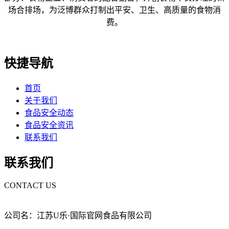
场合排场，为泛博群众打制出平安、卫生、高质量的食物消
费。
快捷导航
首页
关于我们
食品安全动态
食品安全资讯
联系我们
联系我们
CONTACT US
公司名：江苏U乐·国际官网食品有限公司