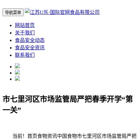
导航菜单
网站首页
关于我们
食品安全动态
食品安全资讯
联系我们
市七里河区市场监管局严把春季开学“第
一关”
当前！首页食物资讯中国食物市七里河区市场监管局严把