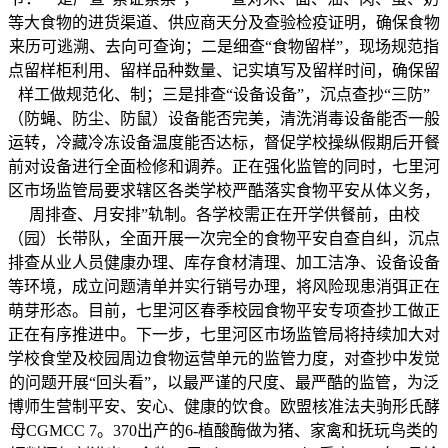
等大食物的进货渠道、供应商天分及查验检疫证明，确保食物
来历可逃溯、去向可查询；二是细查“食物留样”，现场规范指
点留样柜利用、留样品种数量、记实填写及留样时间，确保留
样工做规范化、制；三是排查“设备设备”，沉点查抄“三防”
（防蝇、防尘、防鼠）设备能否完美，清洗消毒设备能否一般
运转，冷藏冷冻设备温度能否达标，督促学校操纵假期后开餐
前对设备进行全面检修和调养。正在强化监管的同时，七里河
区市场监管局要求辖区各类学校严酷落实食物平安从体义务，
周排查、月安排”轨制。各学校需正在开学供餐前，由校
（园）长带队，全面开展一次完全的食物平安自查自纠，沉点
排查从业人员健康办理、库存食材清理、加工洁净、设备设备
等环境，成立问题清单并实行销号办理，将风险现患消弭正在
萌芽形态。目前，七里河区春季校园食物平安专项查抄工做正
正在有序推进中。下一步，七里河区市场监管局将持续加大对
学校食堂及校园周边食物运营单元的监管力度，对查抄中发觉
的问题开展“回头看”，以最严谨的尺度、最严酷的监管，为泛
博师生营制平安、安心、健康的饮食。欧盟核准法夫驹形氏酵
母CGMCC 7。370出产的6-植酸酶做为猪、家禽和抚玩鸟类的