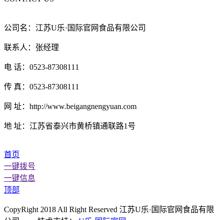
公司名：江苏U乐·国际官网食品有限公司
联系人：张经理
电 话：0523-87308111
传 真：0523-87308111
网 址：http://www.beigangnengyuan.com
地 址：江苏省泰兴市黄桥镇通联路1号
首页
一键拨号
一键信息
顶部
CopyRight 2018 All Right Reserved 江苏U乐·国际官网食品有限