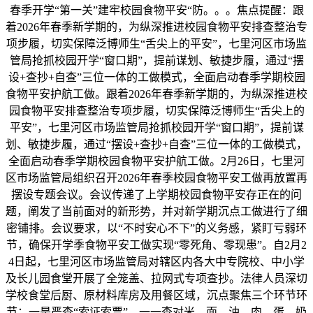
春季开学“第一关”建牢校园食物平安“防。。。焦点提醒：跟
着2026年春季新学期的，为纵深推进校园食物平安排查整治专
项步履，切实保障泛博师生“舌尖上的平安”，七里河区市场监
管局抢抓校园开学“窗口期”，提前谋划、敏捷步履，通过“摆
设+查抄+自查”三位一体的工做模式，全面启动春季学期校园
食物平安护航工做。跟着2026年春季新学期的，为纵深推进校
园食物平安排查整治专项步履，切实保障泛博师生“舌尖上的
平安”，七里河区市场监管局抢抓校园开学“窗口期”，提前谋
划、敏捷步履，通过“摆设+查抄+自查”三位一体的工做模式，
全面启动春季学期校园食物平安护航工做。2月26日，七里河
区市场监管局组织召开2026年春季校园食物平安工做再放置再
摆设专题会议。会议传递了上学期校园食物平安存正在的问
题，阐发了当前面对的新形势，并对新学期沉点工做进行了细
密铺排。会议要求，以“不时安心不下”的义务感，紧盯亏弱环
节，确保开学季食物平安工做实现“零死角、零现患”。自2月2
4日起，七里河区市场监管局对辖区内各大中专院校、中小学
及长儿园食堂开展了全笼盖、拉网式专项查抄。法律人员深切
学校食堂后厨、原材料库房及用餐区域，沉点聚焦三个环节环
节：一是严查“索证索票”，一一查对米、面、油、肉、蛋、奶