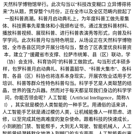
天然科学博物馆举行。此次勾当以“科技改变糊口 立异博得将
来”为从题，贯穿整个9月份，正在全市以及全区范畴内掀起了
一股科普高潮。科普月启动典礼上，为年度科普工做先辈集
体、科技赛事先辈集体和小我颁布证书，通过发放科普材料、
播放科普视频、展现科普、进行科普表演秀等形式，向普及科
学学问。此次科普月勾当特色明显，从场设正在天然科学博物
馆，全市各县区同步开展分场勾当，整合了区表里优良科普资
本，建立了“援藏省市支撑、拉萨市统筹、县（区）联动，学
（协）会支持、科育协同”的科普工做款式。勾当形式丰硕多
样，包罗科普月启动典礼、科普嘉韶华、“科普大集市”、各科
育、各县（区）科协也将连系本身现实，开展农牧业适用手艺
培训、科普等群众性特色科普勾当。科学手艺是人类聪慧的结
晶，世界的强力兵器。然而对于每天都呈现我们身边的科学学
问，你能否领会呢？人工智能（Artificial Intelligence，简称A
I），其实就是模仿人类智能的一种手艺。用通俗的话来讲，
人工智能手艺就是通过模仿人类，让机械能像人一样思虑、进
修，以至完成其他高难度的复杂使命。跟着科技的快速成长，
小到刷脸门禁、智能帮手，大到无人驾驶、智能机械人，人工
智能曾经潜移默化地渗入到糊口的方方面面。人工智能看似离