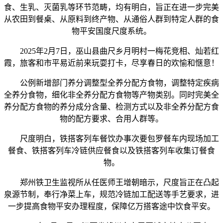
食、生乳、灭菌乳等环节范畴，均有明白，旨正在进一步完美
从农田到餐桌、从原料到终产物、从通俗人群到特定人群的食
物平安国度尺度系统。
2025年2月7日，巫山县曲尺乡月明村一梅花竞相、灿若红
霞，旅客和市平易近前来玩耍打卡，尽享春日的欢愉和惬意！
公例新增部门养分调整型全养分配方食物，调整特定疾病
全养分食物，细化非全养分配方食物等产物类别。同时完美全
养分配方食物的养分成分含量、检测方式以及非全养分配方食
物的配方要求、合用人群等。
尺度明白，铁搭客列车餐饮办事次要包罗餐车内现场加工
餐食、铁搭客列车冷链供应餐食以及铁搭客列车收集订餐食
物。
郑州铁卫生监视所从任医师王增朝暗示，尺度旨正在凸起
泉源节制，奉行净菜上车，规范冷链加工配送等手艺要求，进
一步提高食物平安办理程度，保障亿万搭客途中饮食平安。