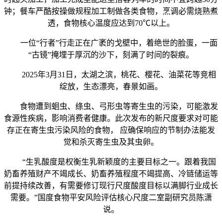
钟；餐车严酷按操做规程加工制做各类食物，烹调必需烧熟煮
透，食物核心温度应达到70℃以上。
一位“行者”行走正在广袤的戈壁中，着绝世的脸蛋，一面
“古镜”掩埋于厚沉的沙下，刻满了时间的裂痕。
2025年3月31日，太湖之滨，桃花、樱花、油菜花等竞相
绽放，生态漂亮，春景如画。
食物遭到蛔虫、绦虫、弓形虫等寄生虫的污染，可能激发
食源性疾病，影响消费者健康。此次发布的新尺度要求对可能
存正在寄生虫污染风险的食物， 应确保响应的节制办法能发
觉和杀灭寄生虫及其虫卵。
“生乳酸度是权衡生乳新颖度的主要目标之一。跟着我国
奶畜养殖财产不竭成长、奶畜养殖程度不竭提高、冷链储运等
前提持续改善，有需要修订现行尺度酸度目标以满脚行业成长
需要。”国度食物平安风险评估核心尺度二室副研究员陈潇
说。