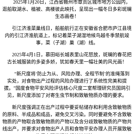
2025年1月20日，江西省赣州市章贡区城市地方公园内，
逛船取湖水、植被、高楼彼此映托，呈现出一幅冬日多彩斑斓
生态画卷！
引江济淮菜巢线日，船舶航行正在安徽省合肥市庐江县境
内的引江济淮航道上，标记着菜子湖湿地候鸟越冬季禁航竣
事，菜（子湖）巢（湖）线。
2025年4月1日，慕田峪长城表里山花怒放，斑斓的春花把
古长城服装的多姿多娇，犹如春天里一幅壮美的风光画！
“新尺度将‘防止为从、风险办理、全程节制’的准绳落到
实处，对食物出产过程的风险办理进行了系统性完美和提
拔。”国度食物平安风险评估核心尺度二室帮理研究员国鸽引
见，新尺度添加了对寄生虫节制和致敏物质办理的要求。
新尺度强调正在出产过程中要妥帖储存和利用含致敏物质
的原料、半成品和成品，避免交叉污染。同时要避免不含致敏
物质的产物取含致敏物质的产物以及含分歧致敏物质的产物共
线出产，并要求对食物出产人员和食物平安办理人员开展致敏