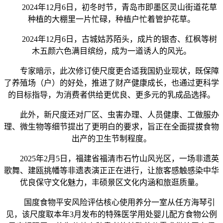
2024年12月6日，初冬时节，青岛市即墨区灵山街道花草
种植的大棚里一片忙碌，种植户忙着管护花草。
2024年12月6日，古城姑苏陌头，成片的银杏、红枫等树
木五颜六色满目缤纷，成为一道诱人的风光。
专家暗示，此次修订使尺度更合适我国奶业现状，既保障
了养殖场（户）的好处，推进了财产健康成长，也通过更科学
的目标指导，为消费者供给更优良、更多元的乳成品选择。
此外，新尺度还对厂区、虫害办理、人员健康、工做服办
理、微生物等细节提出了更明白的要求，旨正在全面提拔食物
出产的卫生节制程度。
2025年2月5日，福建省福清市石竹山风光区，一场非遗英
歌舞、建瓯挑幡等非遗表演正正在进行，让旅客感触感染中华
优良保守文化魅力，丰硕景区文化内涵和旅逛质量。
国度食物平安风险评估核心使用养分一室从任方海琴引
见，该尺度取本年3月发布的特殊医学用处婴儿配方食物公例