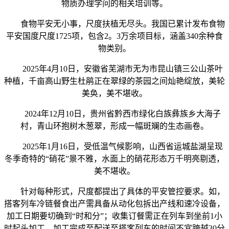
物质办理学问的相关培训等。
食物平安无小事，尺度扶植无尽头。我国已累计发布食物
平安国度尺度1725项，包含2。3万余项目标，涵盖340余种食
物类别。
2025年4月10日，安徽省芜湖市无为市昆山镇三公山茶叶
种植，千亩高山野生杜鹃正在翠绿的茶园之间灿艳绽放，美轮
美奂，美不堪收。
2024年12月10日，贵州省黔西市绿化白族彝族乡大海子
村，青山环抱树木葱翠，形成一幅斑斓的生态画卷。
2025年1月16日，受低温气候影响，山西省运城盐湖呈现
冬季奇特的“硝花”景不雅，水面上的硝花形态万千明亮剔透，
美不堪收。
针对每种形式，尺度都提出了具体的平安管控要求。如，
搭客列车冷链餐食出产需具备从动化包拆出产线和速冷设备，
加工日期要切确到“时和分”；收集订餐需正在列车到坐前1小
时起头加工，加工完成至配送至搭客列车的时间不宜跨越30分