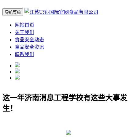
导航菜单
网站首页
关于我们
食品安全动态
食品安全资讯
联系我们
这一年济南消息工程学校有这些大事发
生！