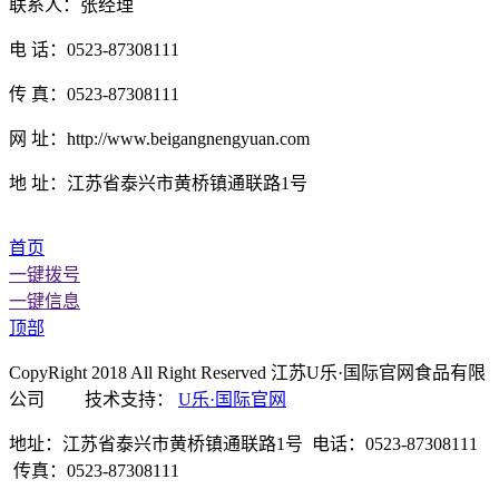
联系人：张经理
电 话：0523-87308111
传 真：0523-87308111
网 址：http://www.beigangnengyuan.com
地 址：江苏省泰兴市黄桥镇通联路1号
首页
一键拨号
一键信息
顶部
CopyRight 2018 All Right Reserved 江苏U乐·国际官网食品有限
公司 技术支持：
U乐·国际官网
地址：江苏省泰兴市黄桥镇通联路1号 电话：0523-87308111
传真：0523-87308111