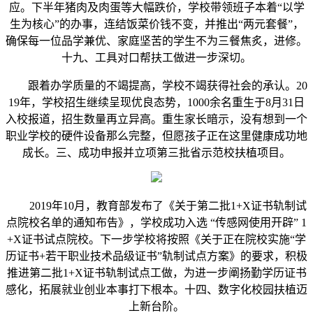
应。下半年猪肉及肉蛋等大幅跌价，学校带领班子本着“以学
生为核心”的办事，连结饭菜价钱不变，并推出“两元套餐”，
确保每一位品学兼优、家庭坚苦的学生不为三餐焦炙，进修。
十九、工具对口帮扶工做进一步深切。
跟着办学质量的不竭提高，学校不竭获得社会的承认。20
19年，学校招生继续呈现优良态势，1000余名重生于8月31日
入校报道，招生数量再立异高。重生家长暗示，没有想到一个
职业学校的硬件设备那么完整，但愿孩子正在这里健康成功地
成长。三、成功申报并立项第三批省示范校扶植项目。
2019年10月，教育部发布了《关于第二批1+X证书轨制试
点院校名单的通知布告》，学校成功入选 “传感网使用开辟” 1
+X证书试点院校。下一步学校将按照《关于正在院校实施“学
历证书+若干职业技术品级证书”轨制试点方案》的要求，积极
推进第二批1+X证书轨制试点工做，为进一步阐扬勤学历证书
感化，拓展就业创业本事打下根本。十四、数字化校园扶植迈
上新台阶。