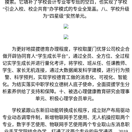
摸索。它填补了学校会计专业零专班的空白，也实现了学校
“引企入校、校企共育”办学模式的专业全笼盖。八、学校升级
为“四星级”安然单元。
为更好地提拔德育办理程度，学校取厦门优芽公司校企合
做开辟协同育人“学生成长平台”，通过全员、全方位、全过程
记实学生成长并进行量化考评，将学校、班从任、任课教师、
学生、家长无机连接，通过大数据阐发科学建模，进行行为预
警、科学预判，实现学校德育工做的消息化、可视化、智能
化。为结实落实中职学校立德树人底子使命，全面提拔学生分
析素养供给了支持和保障。十、被选心理健康教育研究会理事
单元、积极心理学会员单元。
学校紧跟山东新旧动能转换成长程序，成立财产布局驱动
专业动态调零件制，新增物联网手艺使用、无人机操控取两个
专业，数字手艺使用、物联网手艺使用两个专业取山东消息职
业手艺学院结合办学，打通了这两个专业的升学通道。 2019