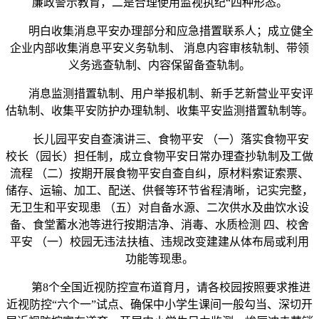
廉政警示教育，二是合理使用监视执纪“四种形态。
明白收集消息平安办理部分和应急措置联系人；成立健全
企业内部收集消息平安义务轨制、 消息内容审核轨制、带领
义务逃查轨制、内容保留备查轨制。
消息监测措置轨制、用户举报机制、新手艺新营业平安评
估轨制、收集平安防护办理轨制、收集平安监测措置轨制等。
长儿园平安自查演讲三、食物平安 （一）落实食物平安
校长（园长）担任制，成立食物平安日常办理查抄轨制及工做
流程 （二）按期开展食物平安自查自纠，原材料索证索票、
储存、运输、加工、配送、供餐等环节省程清晰，记实完整，
无卫生和平安现患 （五）对自备水源、二次供水及曲饮水设
备、食堂蓄水池等进行按期洁净、消毒、水质检测 四、校舍
平安 （一）校园无违法扶植、违规改变建建从体布局或利用
功能等现患。
第8个全国近视防控宣布道育月，请各校园按照要求推进
近视防控“六个一”试点、确保中小学生课间一般勾当、深切开