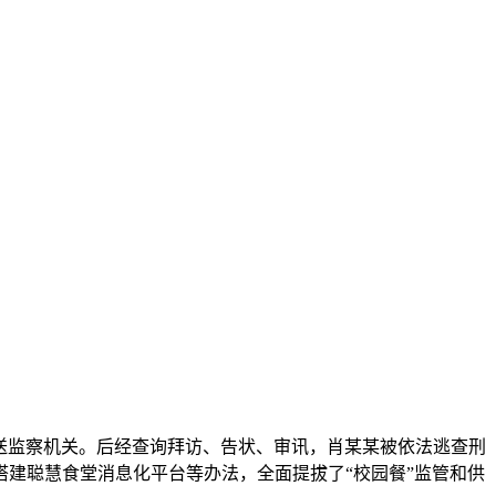
送监察机关。后经查询拜访、告状、审讯，肖某某被依法逃查刑
搭建聪慧食堂消息化平台等办法，全面提拔了“校园餐”监管和供