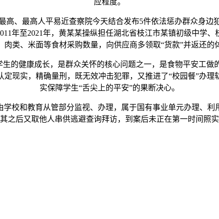
应程度。
）最高、最高人平易近查察院今天结合发布5件依法惩办群众身边
011年至2021年，黄某某操纵担任湖北省枝江市某镇初级中学
、肉类、米面等食材采购数量，向供应商多领取“货款”并返还的
学生的健康成长，是群众关怀的核心问题之一，是食物平安工做
认定现实，精确量刑，既无效冲击犯罪，又推进了“校园餐”办理
实保障学生“舌尖上的平安”的果断决心。
学校和教育从管部分监视、办理，属于国有事业单元办理、利用
其之后又取他人串供逃避查询拜访，到案后未正在第一时间照实