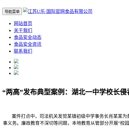
导航菜单
网站首页
关于我们
食品安全动态
食品安全资讯
联系我们
“两高”发布典型案例：湖北一中学校长侵
案件打点中，司法机关发觉某镇初级中学事务长肖某某为黄某
事义务。廉政教育不深切等问题，本地教育从管部分开展“校园