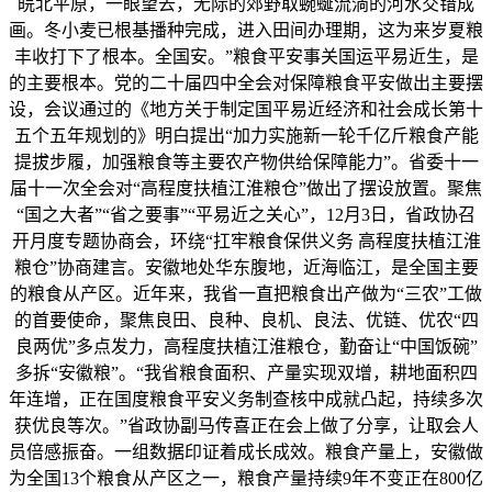
皖北平原，一眼望去，无际的郊野取蜿蜒流淌的河水交错成
画。冬小麦已根基播种完成，进入田间办理期，这为来岁夏粮
丰收打下了根本。全国安。”粮食平安事关国运平易近生，是
的主要根本。党的二十届四中全会对保障粮食平安做出主要摆
设，会议通过的《地方关于制定国平易近经济和社会成长第十
五个五年规划的》明白提出“加力实施新一轮千亿斤粮食产能
提拔步履，加强粮食等主要农产物供给保障能力”。省委十一
届十一次全会对“高程度扶植江淮粮仓”做出了摆设放置。聚焦
“国之大者”“省之要事”“平易近之关心”，12月3日，省政协召
开月度专题协商会，环绕“扛牢粮食保供义务 高程度扶植江淮
粮仓”协商建言。安徽地处华东腹地，近海临江，是全国主要
的粮食从产区。近年来，我省一直把粮食出产做为“三农”工做
的首要使命，聚焦良田、良种、良机、良法、优链、优农“四
良两优”多点发力，高程度扶植江淮粮仓，勤奋让“中国饭碗”
多拆“安徽粮”。“我省粮食面积、产量实现双增，耕地面积四
年连增，正在国度粮食平安义务制查核中成就凸起，持续多次
获优良等次。”省政协副马传喜正在会上做了分享，让取会人
员倍感振奋。一组数据印证着成长成效。粮食产量上，安徽做
为全国13个粮食从产区之一，粮食产量持续9年不变正在800亿