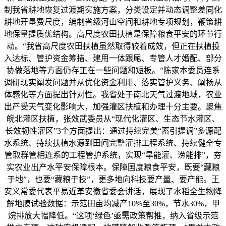
制我省耕地恢复过渡期实施方案，分类设定并动态调整差同化
耕地开垦费尺度，编制省级河山空间和耕地专项规划，鞭策耕
地保量提质优结构。高尺度农田扶植是保障粮食平安的环节行
动。“我省高尺度农田扶植虽然取得较着成效，但正在扶植投
入达标、管护资金筹措、建用一体跟尾、专管人才婚配、部分
协做落地等方面仍存正在一些问题和短板。”陈家本委员连系
调研现实阐发问题并从优化资金利用、落实管护义务、阐扬从
体感化等方面提出针对性。我省处于南北天气过渡地域，农业
出产受天气变化影响大，加强灌区扶植和办理十分主要。聚焦
皖北灌区扶植，张效武委员从“现代化灌区、生态节水灌区、
长效韧性灌区”3个方面提出：通过持续完美“蓄引提调”多源配
水系统、持续扶植水源到田间完整灌排工程系统、持续健全专
管取群管相连系的工程管护系统，实现“旱能灌、涝能排”，夯
实农业出产水平安保障根本。保障国度粮食平安，既要“藏粮
于地”，也要“藏粮于技”，更多地向科技要产量、要产能。王
安义常委代表平易近革安徽省委会讲话，展现了水稻全生物降
解地膜试验数据：示范田亩均减产10%至30%，节水30%，甲
烷排放大幅降低。“这项‘绿色’亟需政策帮推，纳入省级示范