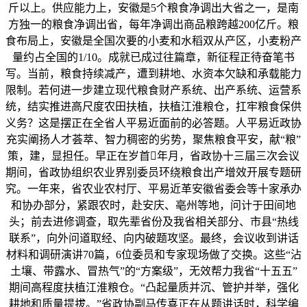
斤以上。供应能力上，安徽是5个粮食净调出大省之一，是南
方独一的粮食净调出省，每年净调出商品粮跨越200亿斤。粮
食布局上，安徽是全国次要的小麦和水稻双从产区，小麦粉产
量约占全国的1/10。成就已成过往篇章，新征程正待奋笔书
写。当前，粮食持续减产，遭到耕地、水资本欠缺和承载能力
限制。若何进一步建立现代粮食财产系统、出产系统、运营系
统，结实推进高尺度农田扶植，扶植江淮粮仓，扛牢粮食保供
义务？这是摆正在全省人平易近面前的必答题。人平易近政协
充实阐扬人才荟萃、智力稠密的劣势，聚焦粮食平安，献“粮”
策，建，显担任。早正在岁首年月，省政协十三届三次会议
期间，省政协组织农业界别委员环绕粮食出产增效开展专题研
究。一年来，省农业农村厅、平易近革安徽省委会等十家承办
和协办部分，紧跟农时，赴安庆、亳州等地，问计于田间地
头；前去进修调查，取先辈省份及我省相关部分、市县“热线
联系”，向外问道取经、向内破题攻坚。最终，会议收到讲话
材料和调研演讲70篇，6位委员和专家现场做了交换。这些“沾
土壤、带露水、冒热气”的“方案级”，无效帮力我省“十五五”
期间高程度扶植江淮粮仓。“凸起量质并沉、管护并举，强化
耕地和质量提拔。”省政协副马传喜正在从题讲话时，科学编