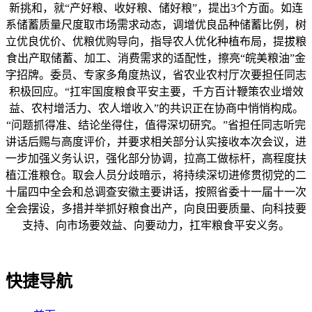
新挑和，就“产好粮、收好粮、储好粮”，提出3个方面。如连
系储蓄质量尺度取市场需求动态，调增优良品种储蓄比例，树
立优良优价、优粮优购导向，指导农人优化种植布局，提拔粮
食出产取储蓄、加工、消费需求的适配性，擦亮“皖美粮油”金
字招牌。委员、专家多角度热议，省农业农村厅次要担任同志
积极回应。“扛牢国度粮食平安主要，千方百计鞭策农业增效
益、农村增活力、农人增收入”的共识正在协商中悄悄构成。
“问题抓得准、结论坐得住，值得深切研究。”省担任同志听完
讲话后赐与高度评价，并要求相关部分认实接收本次会议，进
一步加强义务认识，强化部分协调，拉高工做标杆，高程度扶
植江淮粮仓。取会人员分歧暗示，将持续深切进修贯彻党的二
十届四中全会和总调查安徽主要讲话，按照省委十一届十一次
全会摆设，多措并举抓好粮食出产，向良田要质量、向科技要
支持、向市场要效益、向要动力，扛牢粮食平安义务。
快捷导航