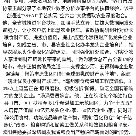
推广专项，冲破农机适配、地膜降解监测等瓶颈。”界首市政
协秦玉超分享了本地农业数字分析办事平台的扶植经验，该平
台通过“3S+AI”手艺实现“空六合”大数据取农业深度融合。
他，全省域推进平台扶植，加强手艺立异，提拔大数据阐发处
置能力，让小农户搭上聪慧农业快车。省政协调研组针对延长
粮食财产链、提拔价值链，提出“应强化涉粮财产化龙头企业
培育，如成立省、市、县农业社会化办事龙头企业培育库，指
导农服龙头企业深化品牌建立，同时强化好处联合，切实让农
人享遭到财产链延长带来的盈利。”做为粮食总产占全省1/8的
城市，亳州正摸索破局之道——支撑金沙河、五得利等企业耽
误链条，鞭策丰原集团打制“全球聚乳酸财产从阵地”，组建
“皖北优良小麦财产联盟”。“亳州粮食精湛加工程度偏低，8
0%以上逗留正在‘原粮磨粉、初级包拆’阶段，缺乏全国有影响
力的龙头企业。”汤涌委员婉言。他，正在皖北每个粮油特色
县（市、区）扶植至多1个精湛加工示范园区，力争“十五五”
末培育产值超100亿元龙头企业2家、50亿元企业5家；同时开
辟公用食材、功能成品等高端产物，鞭策“百亿粮仓”向“千亿
厨房”改变。粮食购销和储蓄工做关系种粮效益和粮食平安。
欧阳建勋委员深切阐发我省粮食出产畅通范畴面对的新形势、