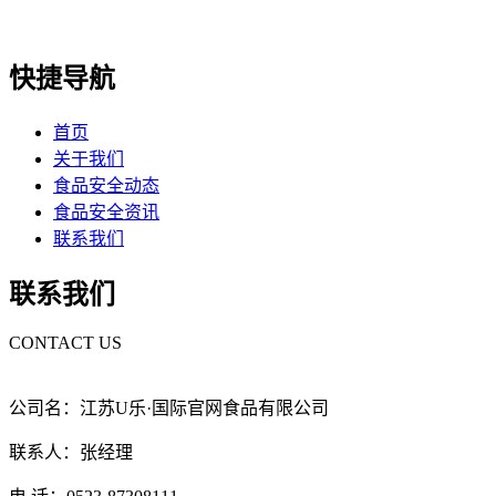
快捷导航
首页
关于我们
食品安全动态
食品安全资讯
联系我们
联系我们
CONTACT US
公司名：江苏U乐·国际官网食品有限公司
联系人：张经理