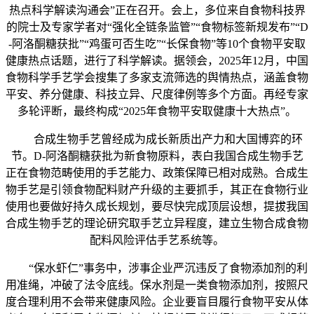
热点科学解读沟通会”正在召开。会上，多位来自食物科技界
的院士及专家学者对“强化全链条监管”“食物标签新规发布”“D
-阿洛酮糖获批”“鸡蛋可否生吃”“长保食物”等10个食物平安取
健康热点话题，进行了科学解读。据领会，2025年12月，中国
食物科学手艺学会搜集了多家支流筛选的舆情热点，涵盖食物
平安、养分健康、科技立异、尺度律例等多个方面。再经专家
多轮评断，最终构成“2025年食物平安取健康十大热点”。
合成生物手艺曾经成为成长新质出产力和大国博弈的环
节。D-阿洛酮糖获批为新食物原料，表白我国合成生物手艺
正在食物范畴使用的手艺能力、政策保障已相对成熟。合成生
物手艺是引领食物配料财产升级的主要抓手，其正在食物行业
使用也要做好持久成长规划，要尽快完成顶层设想，提拔我国
合成生物手艺的理论研究取手艺立异程度，建立生物合成食物
配料风险评估手艺系统等。
“保水虾仁”事务中，涉事企业严沉违反了食物添加剂的利
用准绳，冲破了法令底线。保水剂是一类食物添加剂，按照尺
度合理利用不会带来健康风险。企业要盲目履行食物平安从体