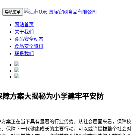
导航菜单
网站首页
关于我们
食品安全动态
食品安全资讯
联系我们
保障方案大揭秘为小学建牢平安防
案正在当下具有显著的行业劣势。从社会层面来看，保障校
变、保障下一代健康成长的主要行动，可以或许提拔整个社会对