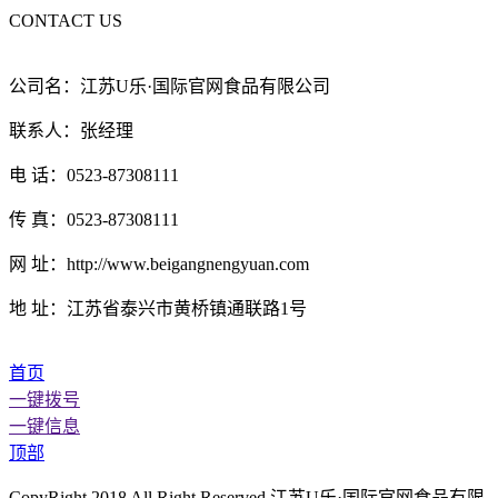
CONTACT US
公司名：江苏U乐·国际官网食品有限公司
联系人：张经理
电 话：0523-87308111
传 真：0523-87308111
网 址：http://www.beigangnengyuan.com
地 址：江苏省泰兴市黄桥镇通联路1号
首页
一键拨号
一键信息
顶部
CopyRight 2018 All Right Reserved 江苏U乐·国际官网食品有限