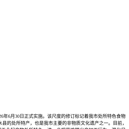
年6月30日正式实施。该尺度的修订标记着我市处所特色食物
水县的处所特产，也是我市主要的非物质文化遗产之一。目前，