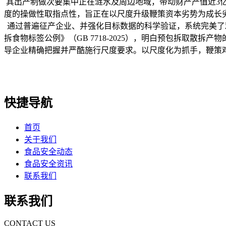
其出产制做次要集中正在涟水及周边地域，带动财产产值近3
度的操做性取指点性，旨正在以尺度升级鞭策资本劣势为成长
通过普遍征产企业、并强化目标数据的科学验证，系统完美了
拆食物标签公例》（GB 7718-2025），明白预包拆取
导企业精确把握并严酷施行尺度要求。以尺度化为抓手，鞭策
快捷导航
首页
关于我们
食品安全动态
食品安全资讯
联系我们
联系我们
CONTACT US