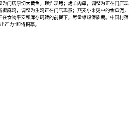
整为门店原切大黄鱼，现炸现烤；烤羊肉串，调整为正在门店现
撕椒麻鸡，调整为生鸡正在门店现煮；燕麦小米粥中的金瓜泥，
正在食物平安和库存周转的前提下，尽量缩短保质期。中国村落
质出产力”即将揭幕。