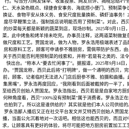
行。勾当分为网友保举、收集投票、网友点评、揭晓总结4个
仁、天水染色糕点、绿捷食安事务、海底捞小便门、预制菜争
换证、食物平安从体义务、食安尺度批量换新、磷虾油事务！20
度尽早鞭策立法，强制饭店说明能否用了预制菜”。对此，西
的炒菜每天都是新颖的蔬菜到店，现场炒制。2025年9月1
菜，此中烤鱼和烤羊排未吃完。办事员注释，这两道菜制做复
做尺度和工艺。贾国龙说，做为人物，罗永浩用极端表述了品牌抽
房和原料工艺，顾客可申请参不雅厨房，需佩带防护东西，由员
关于西贝能否利用预制菜的线索和，并称“若是有之类的、法令上
快出台。”称本人“要去忙闲事了”。据报道，2025年9月
办。”贾国龙称，西贝此后将“打明牌”，做一个通明的西贝，
前，顾客、记者临时无法进入门店后厨参不雅、拍摄和曲播。此外
集黑嘴”，罗永浩再度回应，“我刚看到后面被截掉的一半了，好
至给西贝创始人贾国龙。罗永浩指出，西贝若是是自家地方厨
何种角度看，西贝“100%没有预制菜”属于消费者。罗永浩
也拍到了。所以这是谁供给的？其实就是他们本人公司供给的。正
罗永浩鄙人播后又正在社交平台发文并艾特西贝创始人贾国龙
播，当面公允沉着地对一次话吧。相信这也能西贝的，而且对中
求，让顾客具有更好的体验，将尽可能把地方厨房前置加工工艺