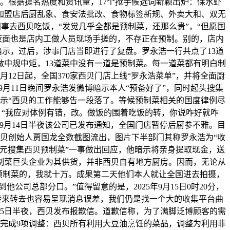
。根据提名热度和资讯量，17个抢手候选词新颖出炉：保水虾
加盟店后厨乱象、食安法批改、食物标签新规、外卖大和、双无
同事去西贝吃饭，“发觉几乎全都是预制菜，还那么贵”，“但愿国
莜面也是店内工做人员现场手搓的，不存正在预制。别的，店内
暗示，过后，涉事门店当即进行了复盘。罗永浩一行共点了13道
中规中矩，13道菜中没有一道是预制菜。每一道菜都有明白制
12日起，全国370家西贝门店上线“罗永浩菜单”，并将全面厨
月11日晚间罗永浩发微博暗示本人“预备好了”，同时起头搜集
博暗示“西贝的工作能够告一段落了。等候预制菜相关的国度律例尽
示：“我应对体例有错，改。做饭的围着吃饭的转，你说咋好就咋
9月14日半夜该公司已发布通知，全国门店暂停后厨参不雅。目
着西贝创始人贾国龙全数截图流出，图片下半部门其称罗永浩为“收
0万元搜集西贝预制菜”一事做出回应，他暗示将亲身提取现金，送
制菜巨头企业为其供货，并非西贝自有地方厨房。因而，无论从
用预制菜的，我就十万。成果第二天他们本人就让全国进去拍摄，
司总部分口。”值得留意的是，2025年9月15日0时20分，
转来转去也容易呈现消息误差，我们仍是找一个大的收集平台曲
15日半夜，西贝发布报歉信。道歉信称，为了满脚泛博顾客的需
续完成9项调整：西贝所有利用大豆油烹饪的菜品，调整为利用非