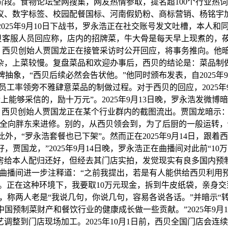
阶段。食物论坛全网搜集，网友热情参取，提名超100个行业热词
议、数字标签、校园配餐国标、河南假奶粉、商标营销、杨铭宇
25年9月10日下战书，罗永浩正在社交账号发文吐槽，本人和
贝客服人员回应称，店内的招牌菜，牛大骨是每天早上现煮的，
1日，西贝创始人贾国龙正在接管采访时公开回应，将事务推向。他
杂，上菜较慢。复盘菜品和欢迎办事后，西贝的结论是：菜品制做
象，“西贝后续必然会告状他。”他同时颁布发表，自2025年9月
工率领旁不雅肆意菜品的制做过程。对于西贝的回应，2025年9
能够采信的，励十万元”。2025年9月13日晚，罗永浩发微
14日，西贝创始人贾国龙正在某个行业群内的截图流出。贾国龙暗
完全向胖东来进修。别的，从西贝领会到，为了后厨的一般运转，
，“罗永浩套餐也已下架”。然而正在2025年9月14日，跟
，贾国龙，”2025年9月14日晚，罗永浩正在曲播间对此前“1
房给本人配归还好，但经去其门店实拍，发觉现实有良多国内预
正在曲播间进一步注释道：“之前我提出，若是有人能供给西贝利
在这种环境下，我要取10万元现金，拆到牛皮纸袋，亲身交到他公
，称两人老是“我说几句，你说几句，容易各说各话。”并暗示“
国预制菜财产和餐饮行业的健康成长做一些贡献。”2025年9月
调整到门店现场加工。2025年10月1日前，西贝全国门店会连