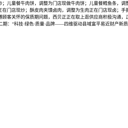
炒；儿童餐牛肉饼，调整为门店现做牛肉饼；儿童餐鳕鱼条，调
正在门店现炒；酥皮肉夹馍卤肉，调整为生肉正在门店现卤；手
博顾客关怀的保质期问题，西贝正正在取上逛供应商积极沟通，
二期：“科技·绿色·质量·品牌——四维驱动县域富平易近财产新