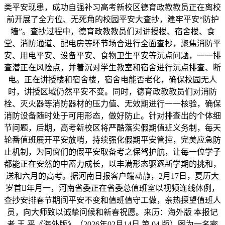
类平安现患，成功自强补习高考新校区德育政教教员正在离校
前开展了全方位、无死角的校园平安大查抄，建牢平安“防护
墙”。查抄过程中，德育政教教员们对讲授楼、宿舍楼、食
堂、消防通道、配电房等环节场合进行全面查抄，聚焦消防平
安、用电平安、设备平安、食物卫生平安等沉点问题，一一排
查潜正在风险点，并着沉对学生教室和宿舍进行沉点排查、断
电。正在讲授楼和宿舍楼，宿舍电能否老化，确保校园无人
时，讲授区域仍然平安不变。同时，德育政教教员们对消防
栓、灭火器等消防器材的压力值、无效期进行一一核验，确保
消防设备随时处于可用形态，做好防止。针对排查出的个体细
节问题，后期，高考新校区将严酷落实假期值班义务制，每天
轮番值班展开平安放哨，持续强化假期平安管控，完美应急防
止机制，为同窗们的假平安取备考之保驾护航，让每一位学子
都能正在安然的中蓄力成长，以丰满形态驱逐新学期的挑和，
送和六月的高考。据河南日报客户端动静，2月17日，夏历大
岁首年月一，河南省委正在省委总值班室以视频连线体例，
查抄安排春节期间平安不变和值班值守工做，亲热探望值班人
员，向大师致以诚挚问候和新春祝愿。来历：海外版 本报记
者 王 平《海外版》（2026年02月14日 第 04 版）图为一名密