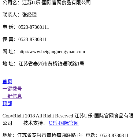
公司名：江苏U乐·国际官网食品有限公司
联系人：张经理
电 话：0523-87308111
传 真：0523-87308111
网 址：http://www.beigangnengyuan.com
地 址：江苏省泰兴市黄桥镇通联路1号
首页
一键拨号
一键信息
顶部
CopyRight 2018 All Right Reserved 江苏U乐·国际官网食品有限
公司 技术支持：
U乐·国际官网
地址：江苏省泰兴市黄桥镇通联路1号 电话：0523-87308111