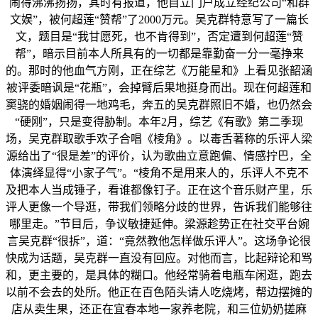
闹得沸沸扬扬，其时有报道，他自立门户成立经纪公司“和群
文娱”，被何超莲“赞帮”了2000万元。吴克群特意写了一篇长
文，题目是“我甘愿死，也不肯得到”，否定遭到何超莲“赞
帮”，暗示目前本人所具有的一切都是靠勤奋一分一毫挣来
的。那时的他血气方刚，正在综艺《万能星和》上看见张韶涵
被评委暗讽是“花瓶”，会掉臂后果地挺身而出。现在何超莲和
窦骁的婚姻闹得一地鸡毛，奔五的吴克群照旧不婚，也仍然会
“硬刚”，只是变得胁制。本年2月，综艺《有歌》第二季现
场，吴克群取歌手欢子合唱《棱角》。以毒舌著称的乐评人梁
源给出了“很是差”的评价，认为歌曲立意跑偏、情感拧巴，全
体演绎显得“小家子气”。“棱角不是用来人的，乐评人不克不
及把本人当成锤子，看谁都像钉子。正在这个音乐财产里，乐
评人更像一个导逛，带我们领略分歧的世界，告诉我们能够往
哪里走。”节目后，争议敏捷延伸。梁源趁势正在社交平台婉
言吴克群“很拆”，道：“竟然教他怎样做乐评人”。这场争论很
快成为话题，吴克群一直没有回应。对他而言，比起辩论和骂
和，更主要的，是具体的糊口。他经常骑着电瓶车闲逛，跑去
以前不会去的处所。他正在百色陌头请人吃烧烤，帮边摆摊的
店从卖生果，还正在宜春本地一家养老院，和三位奶奶搓麻