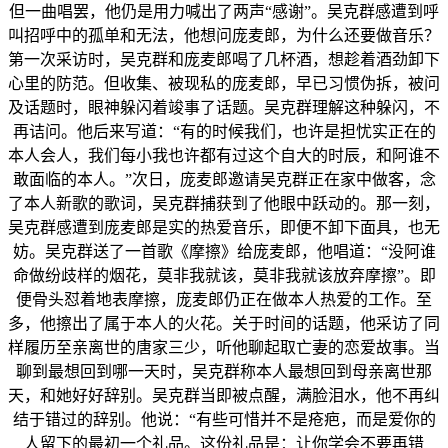
但一曲唱罢，他仍是用力喊出了两声“感谢”。吴克群感遭到呼
叫招呼中的孤单和无法，他想问庞麦郎，为什么还要做音乐？
第一次采访时，吴克群和庞麦郎喝了几杯酒，想趁着酒劲卸下
心里的防范。但收集、被现私的庞麦郎，早已习惯伪拆，被问
及话题时，眼神躲闪着竣事了话题。吴克群理解这种躲闪，不
再诘问。他后来写道：“有的时候我们，也许是担忧实正在的
本人会人，我们每小我也许都有过这个自大的时辰，和阿谁不
敢面临的本人。”次日，庞麦郎邀请吴克群正在家中做客，念
了本人新歌的歌词，吴克群捕获到了他眼中跃动的。那一刻，
吴克群感遭到庞麦郎是实的热爱音乐，即便不卸下面具，也无
妨。吴克群送了一首歌《摩擦》给庞麦郎，他唱道：“没阿谁
命做纷歧样的烟花，莫非我就该，莫非我就该放弃摩擦”。即
便骨头怼着地表摩擦，庞麦郎仍正在做本人热爱的工作。至
多，他擦出了属于本人的火花。关于时间的话题，他采访了同
样履历至亲离世的唐家三少，听他聊起取亡妻的恋爱故事。当
聊到最想回到哪一天时，吴克群称本人最想回到母亲离世那
天，和她好好辞别。吴克群当即被点醒，满脸泪水，他不再纠
结于错过的辞别。他说：“有些可惜并不是疮疤，而是爱你的
人留下的最初一个礼品。这份礼品是：让你学会不要再错