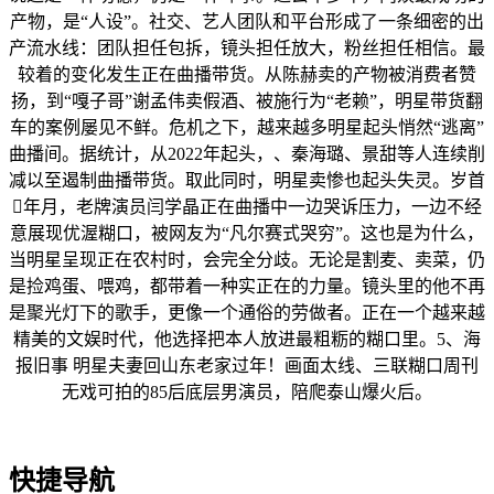
产物，是“人设”。社交、艺人团队和平台形成了一条细密的出
产流水线：团队担任包拆，镜头担任放大，粉丝担任相信。最
较着的变化发生正在曲播带货。从陈赫卖的产物被消费者赞
扬，到“嘎子哥”谢孟伟卖假酒、被施行为“老赖”，明星带货翻
车的案例屡见不鲜。危机之下，越来越多明星起头悄然“逃离”
曲播间。据统计，从2022年起头，、秦海璐、景甜等人连续削
减以至遏制曲播带货。取此同时，明星卖惨也起头失灵。岁首
年月，老牌演员闫学晶正在曲播中一边哭诉压力，一边不经
意展现优渥糊口，被网友为“凡尔赛式哭穷”。这也是为什么，
当明星呈现正在农村时，会完全分歧。无论是割麦、卖菜，仍
是捡鸡蛋、喂鸡，都带着一种实正在的力量。镜头里的他不再
是聚光灯下的歌手，更像一个通俗的劳做者。正在一个越来越
精美的文娱时代，他选择把本人放进最粗粝的糊口里。5、海
报旧事 明星夫妻回山东老家过年！画面太线、三联糊口周刊
无戏可拍的85后底层男演员，陪爬泰山爆火后。
快捷导航