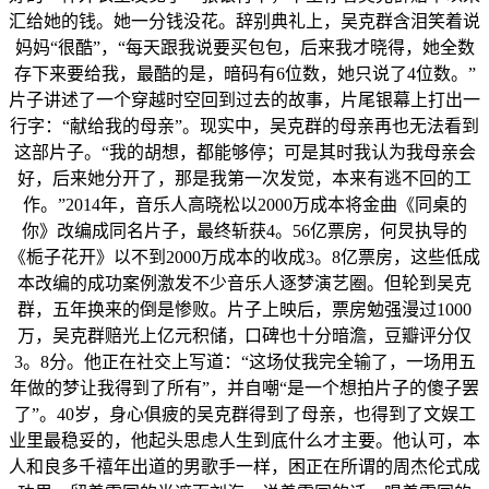
汇给她的钱。她一分钱没花。辞别典礼上，吴克群含泪笑着说
妈妈“很酷”，“每天跟我说要买包包，后来我才晓得，她全数
存下来要给我，最酷的是，暗码有6位数，她只说了4位数。”
片子讲述了一个穿越时空回到过去的故事，片尾银幕上打出一
行字：“献给我的母亲”。现实中，吴克群的母亲再也无法看到
这部片子。“我的胡想，都能够停；可是其时我认为我母亲会
好，后来她分开了，那是我第一次发觉，本来有逃不回的工
作。”2014年，音乐人高晓松以2000万成本将金曲《同桌的
你》改编成同名片子，最终斩获4。56亿票房，何炅执导的
《栀子花开》以不到2000万成本的收成3。8亿票房，这些低成
本改编的成功案例激发不少音乐人逐梦演艺圈。但轮到吴克
群，五年换来的倒是惨败。片子上映后，票房勉强漫过1000
万，吴克群赔光上亿元积储，口碑也十分暗澹，豆瓣评分仅
3。8分。他正在社交上写道：“这场仗我完全输了，一场用五
年做的梦让我得到了所有”，并自嘲“是一个想拍片子的傻子罢
了”。40岁，身心俱疲的吴克群得到了母亲，也得到了文娱工
业里最稳妥的，他起头思虑人生到底什么才主要。他认可，本
人和良多千禧年出道的男歌手一样，困正在所谓的周杰伦式成