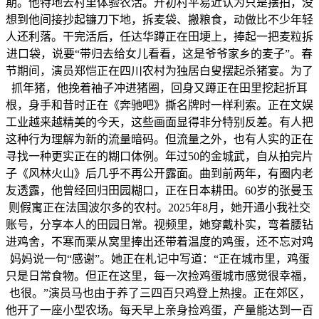
期。他特地去村里体验农活。开初村平易近认为只是摆拍，没
想到他间接抄起镰刀下地，拆麦袋、搬粮食，动做比不少年轻
人还利落。干完活后，任达华蹲正在田埂上，捧起一把麦粒拆
进口袋，说要“带归去给女儿看看，这是爷爷家乡的麦子”。春
节期间，演员郑恺正在四川农村为独居白叟摆起杀猪宴。为了
抓年猪，他挽着袖子冲进猪圈，回身又蹲正在田里挖起折耳
根，身手和昔时正在《奔驰吧》撕名牌时一样利索。正在文娱
工业越来越精美的今天，这些画面显得非分特别反差。有人把
这种行为理解为新的流量暗码。但流量之外，也有人实的正在
寻找一种更实正在的糊口体例。年过50的金城武，自从拍完片
子《风林火山》后几乎不再公开露面。曲到前两年，有圈内老
友透露，他曾经回归田园糊口，正在日本耕田。60岁的张曼玉
则假寓正在法国波尔多的农村。2025年8月，她开通小我社交
账号，分享本人的田园日常。视频里，她穿戴朴实，弯着腰钻
进鸡舍，不寒而栗从窝里捧出还带着温度的鸡蛋，还不忘对鸡
妈妈说一句“感谢”。她正在札记中写道：“正在城市里，鸡蛋
只是日常食物。但正在这里，每一次捡鸡蛋城市感觉很幸福，
也很。”演员马也由于养了三四百只鸡登上热搜。正在郊区，
他开了一座小型农场。每天早上亲身捡鸡蛋，产量能达到一百