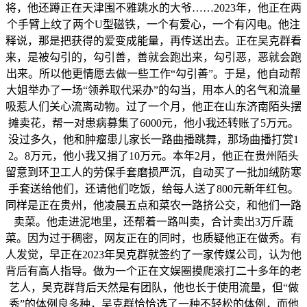
将，他还蹲正在天津围不雅跳水的大爷……2023年，他正在两
个手臂上纹了两个U型磁铁，一个有爱心，一个有闪电。他注
释说，那是把获得的爱变成能量，再传送出去。正在吴克群看
来，是被勾引的，勾引善，善就会跑出来，勾引恶，恶就会跑
出来。所以他更情愿去做一些工作“勾引善”。于是，他自动帮
大姐举办了一场“领养取代采办”的勾当，用本人的名气和流量
吸惹人们关心流离动物。过了一个月，他正在山东济南陌头摆
摊卖花，帮一对患病募集了6000元，他小我还转账了5万元。
没过多久，他和肿瘤患儿家长一路曲播跳舞，那场曲播打赏1
2。8万元，他小我又捐了10万元。本年2月，他正在贵州陌头
留意到环卫工人的劳保手套磨损严沉，自动买了一批加绒防寒
手套送给他们，还请他们吃饭，给每人送了800元新年红包。
同样是正在贵州，他凌晨五点和菜农一路挤公交，和他们一路
卖菜。他走进泥地里，还帮着一路叫卖，合计卖出3万斤蔬
菜。因为过于稠密，网友正在的同时，也质疑他正在做秀。有
人发觉，早正在2023年吴克群就签约了一家传媒公司，认为他
背后有高人指导。做为一个正在文娱圈摸爬滚打二十多年的老
艺人，吴克群背后天然是有团队，他也长于使用流量，但“做
秀”的体例良多种，吴克群恰恰选了一种不轻松的体例，而他