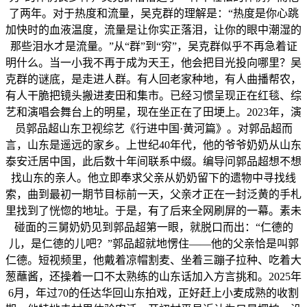
了两年。对于热度和流量，吴克群的理解是：“热度是你心跳
加快时的血液温度，流量是让你实正落泪，让你的眼中潮湿的
那些泪水才是流量。”从“群”到“穷”，吴克群似乎不再急着证
明什么。当一小我不再于成为天王，他会把目光投向哪里？吴
克群的谜底，是走进人群。有人回老家种地，有人曲播帮农，
有人干脆把镜头搬进麦田和集市。已经习惯呈现正在红毯、综
艺和演唱会舞台上的明星，现在坐正在了田埂上。2023年，演
员郭品超山东卫视综艺《行进中国·黄河篇》。对郭品超而
言，山东是遥远的家乡。上世纪40年代，他的爷爷奶奶从山东
泰安迁居中国，此后数十年间联系中缀。编导问郭品超想不想
找山东的亲人。他立即奉求父亲从奶奶留下的遗物中寻找线
索，曲到最初一期节目标前一天，父亲才正在一封泛黄的手札
里找到了恍惚的地址。于是，有了后来全网刷屏的一幕。素未
碰面的三舅奶奶见到郭品超第一眼，就脱口而出：“仁德的
儿，是仁德的儿吧？”郭品超就地愣住——他的父亲恰是叫郭
仁德。短视频里，他戴着凉帽割麦、坐着三蹦子拉种、吃着大
葱蘸酱，还操着一口不太熟练的山东话加入方言挑和。2025年
6月，年过70的任达华回山东拍戏，正好赶上小麦成熟的收割