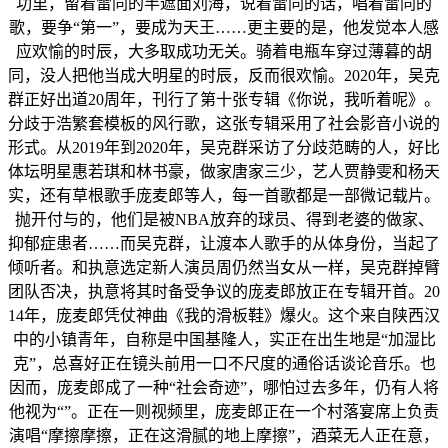
功里，留着雷同的半遮面刘海，说着雷同的话，唱着雷同的
歌，要争“第一”，要成为天王……更主要的是，他发觉本人感
应欢愉的时辰，大多取成功无关。骑着电瓶车穿过薄暮的胡
同，没人把他当成大明星的时辰，反而很欢愉。2020年，吴克
群正好出道20周年，刊行了第十张专辑《你说，我听着呢》。
分歧于浩繁套模板的风行歌，这张专辑采用了社会影音小说的
形式。从2019年到2020年，吴克群采访了分歧范畴的人，好比
体坛明星惠若琪和林书豪，做家唐家三少，艺人贾静雯和杨天
实，还有草根歌手庞麦郎等人，每一首歌都是一部微记载片。
抛开付与的，他们是被NBA放弃的球员、得到老婆的做家、
抑郁症患者……而吴克群，让渡本人歌手的从体身份，当起了
倾听者。和执意选定新人演员周仍然当女从一样，吴克群掉臂
团队否决，执意将其时备受争议的庞麦郎放正在专辑开首。20
14年，庞麦郎凭仗神曲《我的滑板鞋》爆火。这个来自陕西汉
中的小镇青年，自称是中国基隆人，实正在出生地是“加湿比
克”，总喜好正在镜头前用一口不尺度的通俗话谈论音乐。也
因而，庞麦郎成了一种“社会奇迹”，哪怕过去多年，仍有人将
他视为“”。正在一则视频里，庞麦郎正在一个村落宴席上负责
演唱“摩擦摩擦，正在这滑腻的地上摩擦”，酒菜无人正在意，