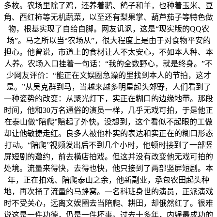
多枚。农场里除了鸡，还养着鹅、鸽子和羊，也种着玉米、豆
角、西红柿等无机蔬菜，以至还有梨果掌、葫芦茄子等特色做
物，根基实现了自给自脚。网友讥讽，这是“现实版的QQ农
场”。马之所以当“农场从”，很大程度上是由于对食物平安的
担心。他曾说，市道上的食材让人不太安心，不如本人种、本
人养。农场入口挂着一句话：“我的全数野心，就是终身。”不
少网友评价：“能正在文娱圈急躁的里找到本人的节拍，这才
是。”从吴克群到马，当越来越多明星起头郊野，人们看到了
一种姿势的改变：从聚光灯下，实正在糊口的边缘地带。那段
时间，他和30万名通俗的演员一样，几乎无戏可拍，于是他正
在泰山做“陪爬”赔起了外快。没想到，这个看似不起眼的工做
却让他敏捷走红。良多人被他朴实的表达和实正在的糊口形态
打动。“陪爬”视频发出后不到几个小时，他顿时接到了一部竖
屏短剧的邀约，前去横店拍戏。但这并没有改变他无戏可拍的
处境。流量来得快，去得也快，他只接到了两部竖屏短剧。本
年，正在拍戏、陪爬泰山之余，他新副业，承包农田起头种
地，再次捅了流量的马蜂窝。一名科班身世的演员，正派演戏
时不受关心，远离文娱圈去当陪爬、耕田，却俄然红了。很难
说这是一件功德，仍是一件坏事。过去十多年，内娱最成功的