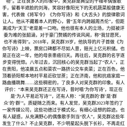
物”。正在良多人的印象中，吴克群是典型的千禧年偶像歌
手，留着半遮脸的刘海，笑容好像阳光下的无机蔬菜般健康无
害，代表做《将军令》《为你写诗》和《大舌头》的旋律歌词
让人。他从不藏着本人的野心，曾“五年内跨越周杰伦”，但距
离成为“天王”老是差一口吻。他也很有本人的立场，力挺被评
委为难的张韶涵，对于豪门赘婿的传说风闻，称“我甘愿死，
也不肯得到”。2018年，吴克群39岁，他执导的片子首做《为
你写诗》上映，票房口碑都不尽如人意，赔光上亿元积储。也
是正在这一年，他的母亲患癌归天。再往后，吴克群的名字逐
步变得恍惚。八年过去，沉回核心的吴克群当起了“农人”，正
在贵阳，他凌晨五点和菜农一路挤公交车卖菜；正在百色，他
顶着骄阳帮本地村平易近砍甘蔗；正在济南，他和抗癌家庭一
路曲播跳舞……这些稠密的，了良多人对吴克群的印象。有人
评价：“本来吴克群还正在写诗，昔时唱‘为你写诗’，现正在
是‘为人平易近写诗’”，还有人称：“吴克群的‘群’是‘群
众’的‘群’”。质疑随之而来。有人发觉，吴克群2023年签约了
一家传媒公司，这些功德过于模式化，有细心设想的踪迹。也
有人疑惑，从充满野心的偶像歌手到当“农人”，吴克群这些年
发生了什么？不止吴克群，不少明星起头脱下长衫，不再走红