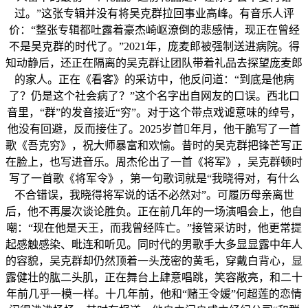
过。”这张专辑并没有将吴克群拉回事业高峰。有音乐人评
价：“整张专辑都吐露着豪杰崎岖潦倒的悲感情，现正在曾经
不是吴克群的时代了。”2021年，庞麦郎被强制送进病院。得
知动静后，还正在隔离的吴克群让团队带着礼品去探望庞麦郎
的家人。正在《看客》的采访中，他反问道：“到底是他病
了？仍是这个社会病了？”这个名字出自网友的口误。西北口
音里，“群”的发音接近“穷”。对于这个带点戏谑意味的绰号，
他没有回避，反而接住了。2025岁首年月，他干脆写了一首
歌《吾克穷》，祝大师暴富和欢愉。昔时的吴克群把锋芒写正
在脸上，也写进音乐。周杰伦出了一首《将军》，吴克群顿时
写了一首歌《将军令》，第一句歌词就是“我晓得对，有什么
不合错误，我晓得将军说的话不必然对”。可履历母亲离世
后，他不再屡次谈论胜负。正在前几年的一场演唱会上，他自
嘲：“现在他是天王，而我曾经阵亡。”接管采访时，他更常提
起感触感染、毗连和听见。同时代的男歌手大多显显露中年人
的容貌，吴克群却仍然顶着一头茂密的黄毛，穿戴白背心，显
露健壮的肱二头肌，正在舞台上肆意唱跳，笑容敞亮，和二十
年前几乎一模一样。十几年前，他和“赌王令媛”何超莲的恋情