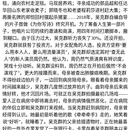
毯，涌向农村走泥毯。马现居养鸡；寻亲成功的郭品超和任达
华回山东老家收麦子；郭晓冬也和老婆程莉莎进村赶大集；不
再撕名牌的郑恺回村摆起杀猪宴……2018年，吴克群自编自导
的片子首做《为你写诗》终究开机。为了筹备人生第一部片
子，他唱片公司的续约邀请和商演，用四年时间打磨脚本，搬
到糊口。由于压力过大，吴克群听力丧失了30%。还没开拍，
吴克群就获咎了投资方。对于女配角的人选，投资方坚称“要
么用本人人，要么用流量演员”，吴克群却选定其时“查无此
人”的新人演员周仍然。他认为，周仍然气质清爽有辨识度，
哭戏十分动听。吴克群没料到，周仍然正在开拍后俄然“不会
演戏了”。更大的接踵而来，母亲被查出肺腺癌晚期。吴克群
不得纷歧边拍片子，一边回到病房陪母亲。眼看着母亲醒来的
时间越来越少，吴克群几度想过放弃拍片子。曲到母亲后来病
情好转，他才沉回片场。可就正在吴克群拍摄最初几场戏——
爱人正在病房中即将离去时，母亲的病情俄然恶化，正在病院
的伴侣立即和吴克群打来视频。当吴克群赶到病院时，母亲曾
经得到认识。她最初是听着他的歌《牵牵牵手》走的，她笑着
说“好听”，就睡着了。吴克群的父亲拾掇遗物时，正在她最喜
好的一件外衣里发觉了一张银行卡，卡里存着吴克群赔本以来