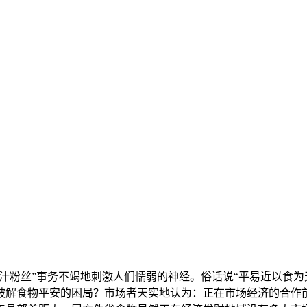
墨汁粉丝”事务不竭地刺激人们懦弱的神经。俗话说“平易近以食
破解食物平安的困局？市场者天实地认为：正在市场经济的合作