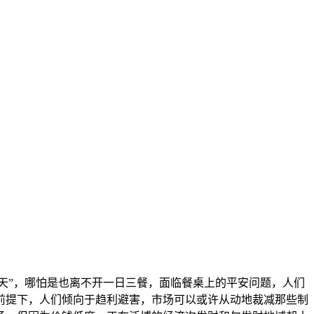
为天”，哪怕是也离不开一日三餐，面临餐桌上的平安问题，人们
前提下，人们倾向于趋利避害，市场可以或许从动地裁减那些制