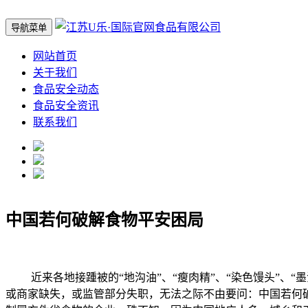
导航菜单
网站首页
关于我们
食品安全动态
食品安全资讯
联系我们
中国若何破解食物平安困局
近来各地接踵被的“地沟油”、“瘦肉精”、“染色馒头”、“
或商家缺失，或监管部分失职，无法之际不由要问：中国若何