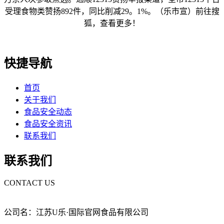
受理食物类赞扬892件，同比削减29。1%。（乐市宣）前往搜
狐，查看更多！
快捷导航
首页
关于我们
食品安全动态
食品安全资讯
联系我们
联系我们
CONTACT US
公司名：江苏U乐·国际官网食品有限公司