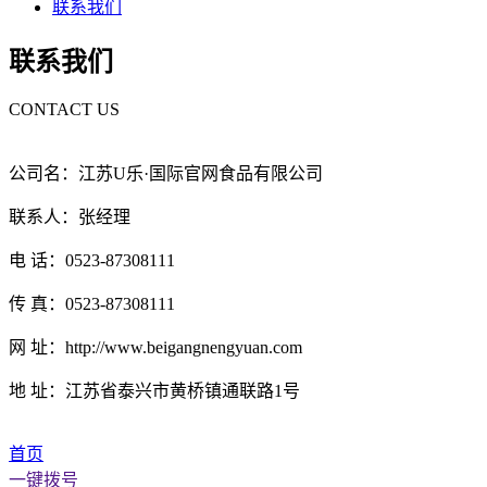
联系我们
联系我们
CONTACT US
公司名：江苏U乐·国际官网食品有限公司
联系人：张经理
电 话：0523-87308111
传 真：0523-87308111
网 址：http://www.beigangnengyuan.com
地 址：江苏省泰兴市黄桥镇通联路1号
首页
一键拨号