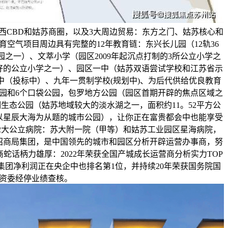
西CBD和姑苏商圈，以及3大周边贸易：东方之门、姑苏核心和
空气项目周边具有完整的12年教育链：东兴长儿园（12轨36
之一）、文萃小学（园区2009年起沉点打制的3所公立小学之
好的公立小学之一）、园区一中（姑苏双语尝试学校和江苏省示
中（投标中）、九年一贯制学校(规划中)、为后代供给优良教育
园和6个口袋公园，包罗地方公园（园区首期开辟的焦点区域之
湖生态公园（姑苏地域较大的淡水湖之一，面积约11。52平方公
以星辰大海为从题的城市公园），让你正在富贵都会中也能享受
2大公立病院：苏大附一院（甲等）和姑苏工业园区星海病院，
招商局集团，是中国领先的城市和园区分析开辟运营办事商，努
蛇话柄力雄厚：2022年荣获全国产城成长运营商分析实力TOP
集团净利润正在央企中也排名第1位，并持续20年荣获国务院国
资委经停业绩查核。