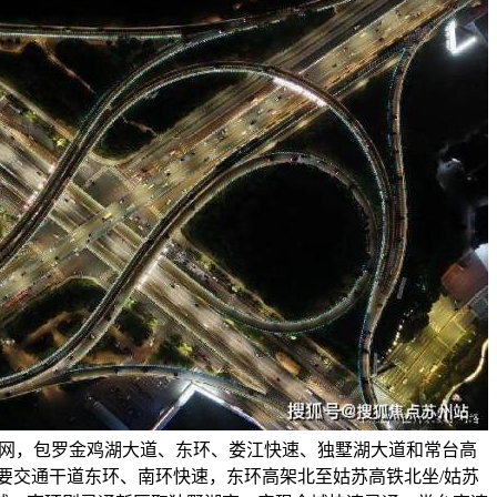
网，包罗金鸡湖大道、东环、娄江快速、独墅湖大道和常台高
要交通干道东环、南环快速，东环高架北至姑苏高铁北坐/姑苏