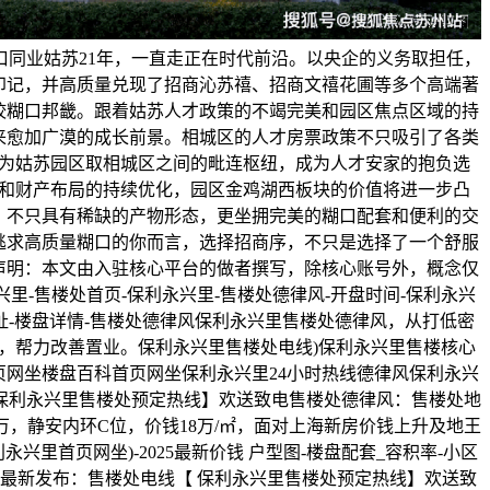
口同业姑苏21年，一直走正在时代前沿。以央企的义务取担任，
印记，并高质量兑现了招商沁苏禧、招商文禧花圃等多个高端著
姣糊口邦畿。跟着姑苏人才政策的不竭完美和园区焦点区域的持
来愈加广漠的成长前景。相城区的人才房票政策不只吸引了各类
为姑苏园区取相城区之间的毗连枢纽，成为人才安家的抱负选
和财产布局的持续优化，园区金鸡湖西板块的价值将进一步凸
，不只具有稀缺的产物形态，更坐拥完美的糊口配套和便利的交
逃求高质量糊口的你而言，选择招商序，不只是选择了一个舒服
声明：本文由入驻核心平台的做者撰写，除核心账号外，概念仅
里-售楼处首页-保利永兴里-售楼处德律风-开盘时间-保利永兴
-地址-楼盘详情-售楼处德律风保利永兴里售楼处德律风，从打低密
环，帮力改善置业。保利永兴里售楼处电线)保利永兴里售楼核心
网坐楼盘百科首页网坐保利永兴里24小时热线德律风保利永兴
保利永兴里售楼处预定热线】欢送致电售楼处德律风：售楼处地
00万，静安内环C位，价钱18万/㎡，面对上海新房价钱上升及地王
兴里首页网坐)-2025最新价钱 户型图-楼盘配套_容积率-小区
最新发布：售楼处电线【 保利永兴里售楼处预定热线】欢送致