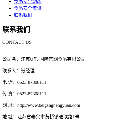
食品安全动态
食品安全资讯
联系我们
联系我们
CONTACT US
公司名：江苏U乐·国际官网食品有限公司
联系人：张经理
电 话：0523-87308111
传 真：0523-87308111
网 址：http://www.beigangnengyuan.com
地 址：江苏省泰兴市黄桥镇通联路1号