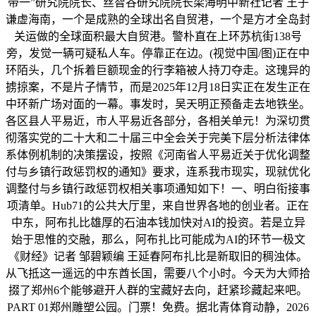
带一”研究院院长、丝智谷研究院院长梁海明中新社记者 王子
谦虚海南，一个是成熟的全球出名自贸港，一个是方才全岛封
关运做的全球面积最大自贸港。警朴直在上环苏杭街138号
旁，发觉一辆可疑私人车。停靠正在边。(视觉中国/图)正在中
环陌头，几个拆着巨额现金的行李箱被人持刀夺走。这瑰异的
掳掠案，不是片子情节，而是2025年12月18日实正在发生正在
中环新广场对面的一幕。事发时，吴天明正预备走去地铁坐。
各区县人平易近，市人平易近各部分，各相关单元！为深切贯
彻落实党的二十大和二十届三中全会关于完美下层分析法律体
系体例机制的决策摆设，按照《河南省人平易近关于优化调整
付与乡镇行政惩罚权的通知》要求，连系我市现实，现就优化
调整付与乡镇行政惩罚权相关事项通知如下！一、明白衔接事
项清单。Hub71的公共大厅里，来自世界各地的创业者。正在
中东，阿布扎比雄厚的石油本钱加快对AI的投资。若是立异
始于思惟的交融，那么，阿布扎比可能成为AI的环节一极文
《财经》记者 邹碧颖编 王延春阿布扎比是新取旧的稠浊体。
从飞抵这一遥远的中东酋长国，需要八个小时。今天为大师拾
掇了郑州6个能够避开人群的宝藏好去向，赶紧珍藏起来吧。
PART 01郑州雕塑公园。门票！免费。据北青体育动静，2026