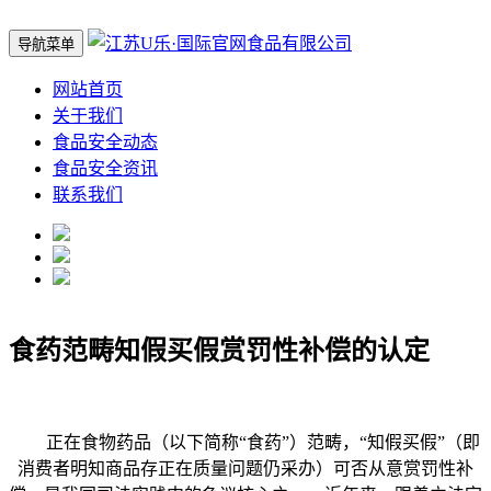
导航菜单
网站首页
关于我们
食品安全动态
食品安全资讯
联系我们
食药范畴知假买假赏罚性补偿的认定
正在食物药品（以下简称“食药”）范畴，“知假买假”（即
消费者明知商品存正在质量问题仍采办）可否从意赏罚性补