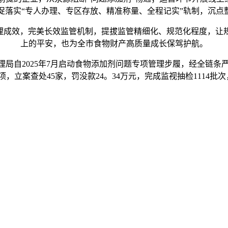
落实“专人办理、专区存放、精准称量、全程记实”轨制，沉点
成效，完美长效监管机制，提拔监管精细化、规范化程度，让
上的平安，也为全市食物财产高质量成长保驾护航。
局自2025年7月启动食物添加剂问题专项管理步履，经全链条
67项，立案查处45家，罚没款24。34万元，完成监视抽检1114