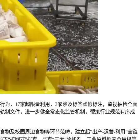
为，17家超限量利用，3家涉及标签虚假标注，监视抽检全面
套轨制文件，进一步健全常态化监管机制，鞭策行业规范有序成
食物及校园周边食物等环节范畴，建立起“出产-运营-利用”全链
下“拉网式”排查，严查“三无”添加剂、工业原料假充食用级等