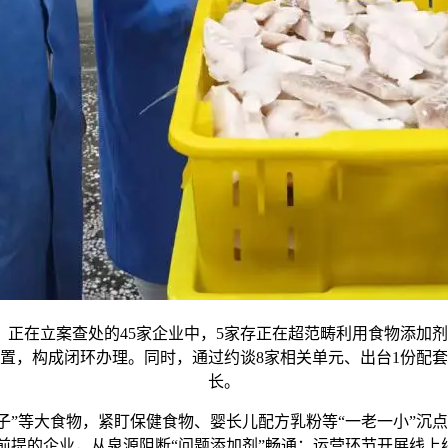
在立案查处的45家企业中，5家存正在超范畴利用食物添加剂行
措置，构成闭环办理。同时，通过约谈8家相关单元、出台1份配
长。
”等大食物，紧盯保健食物、婴长儿配方乳粉等“一老一小”沉点
提的企业，从泉源阻断“问题添加剂”畅通；运营环节开展线上线