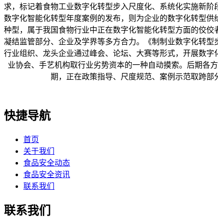
求，标记着食物工业数字化转型步入尺度化、系统化实施新阶
数字化智能化转型年度案例的发布，则为企业的数字化转型供
种型，属于我国食物行业中正在数字化智能化转型方面的佼佼
凝结监管部分、企业及学界等多方合力。《制制业数字化转型
行业组织、龙头企业通过峰会、论坛、大赛等形式，开展数字
业协会、手艺机构取行业劣势资本的一种自动摸索。后期各方
期，正在政策指导、尺度规范、案例示范取跨部
快捷导航
首页
关于我们
食品安全动态
食品安全资讯
联系我们
联系我们