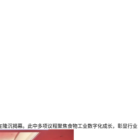
正在隆沉揭幕。此中多项议程聚焦食物工业数字化成长，彰显行业