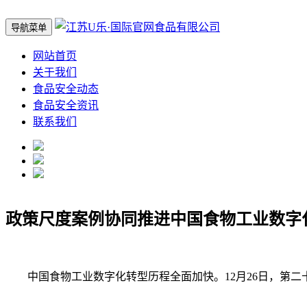
导航菜单
网站首页
关于我们
食品安全动态
食品安全资讯
联系我们
政策尺度案例协同推进中国食物工业数字
中国食物工业数字化转型历程全面加快。12月26日，第二十