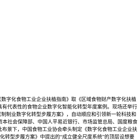
《数字化食物工业企业扶植指南》取《区域食物财产数字化扶植
个具有代表性的食物企业数字化智能化转型年度案例。现场还举行
《制制业数字化转型步履方案》，自动顺应和引领新一轮科技和
资本社会保障部、中国人平易近银行、市场监管总局、国度粮食
此布景下，中国食物工业协会牵头制定《数字化食物工业企业扶
化转型步履方案》中提出的“成立健全尺度系统”的顶层设想要