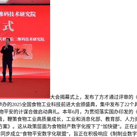
大会揭幕式上，发布了方才通过评审的
举办的2025全国食物工业科技前进大会颁盛典，集中发布了22
物平安的计谋合做启动典礼。本年6月，为贯彻落实国办印发的
级，鞭策食物工业高质量成长，工业和消息化部、教育部、人力
方案》。这从政策层面为食物财产数字化按下了“加快键”。正在
同步成立“食物平安数字化联盟”，旨正在积极响应《制制业数字